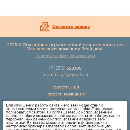
Оставить заявку
2026 © Общество с ограниченной ответственностью
Управляющая компания "Мой дом"
Политика конфиденциальности
+7 (3519)
550390
mdm-mag@yandex.ru
Новости ЖКХ
Новости компании
Как оплатить
Для улучшения работы сайта и его взаимодействия с
Дома
пользователями мы используем файлы cookie. Продолжая
пользоваться сайтом, вы соглашаетесь с использованием
Раскрытие информации
файлов cookie и выражаете своё согласие на обработку ваших
персональных данных с использованием сервиса веб-
Вопросы
аналитики. Вы всегда можете отключить файлы cookie в
настройках браузера. Оператор использует информацию,
содержащуюся в файлах cookie в течение сроков и на условиях,